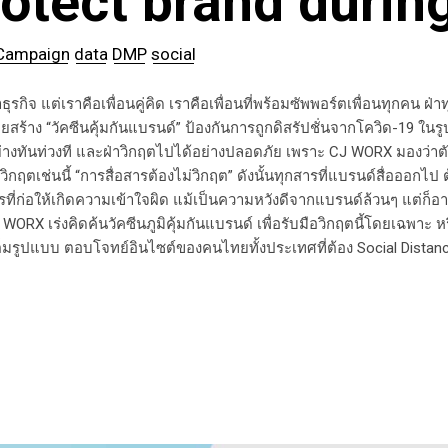
rotect brand durin
Campaign
data
DMP
social
ุรกิจ แต่เราคือเพื่อนคู่คิด เราคือเพื่อนที่พร้อมซัพพอร์ตเพื่อนทุกคน ฝ่าท
สร้าง “วัคซีนคุ้มกันแบรนด์” ป้องกันการถูกดิสรัปชั่นจากโควิด-19 ในรู
งทันท่วงที และฝ่าวิกฤตไปได้อย่างปลอดภัย เพราะ CJ WORX มองว่าตัวเอง
ช่นนี้ “การสื่อสารต้องไม่วิกฤต” ดังนั้นทุกสารที่แบรนด์สื่อออกไป ต้องส
ารที่ก่อให้เกิดความเข้าใจผิด แม้เป็นความหวังดีจากแบรนด์ล้วนๆ แต่
CJ WORX เร่งคิดค้นวัคซีนภูมิคุ้มกันแบรนด์ เพื่อรับมือวิกฤตนี้โดยเฉพาะ 
มรูปแบบ ตอบโจทย์อินไซต์ของคนไทยทั้งประเทศที่ต้อง Social Distancin