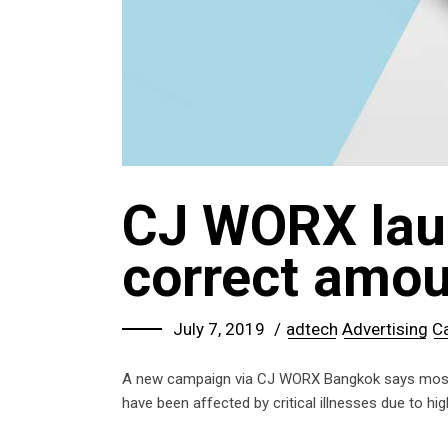
CJ WORX lau
correct amoun
July 7, 2019
adtech
Advertising
C
A new campaign via CJ WORX Bangkok says most T
have been affected by critical illnesses due to h