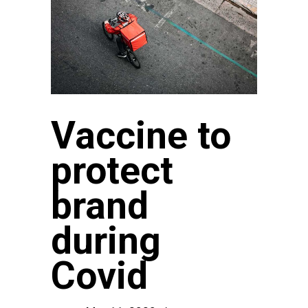
Vaccine to
protect
brand
during
Covid