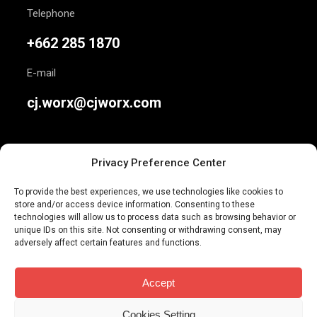
Telephone
+662 285 1870
E-mail
cj.worx@cjworx.com
Privacy Preference Center
To provide the best experiences, we use technologies like cookies to
store and/or access device information. Consenting to these
We are Thailand’s most awarded independent
technologies will allow us to process data such as browsing behavior or
unique IDs on this site. Not consenting or withdrawing consent, may
advertising agency. Join us today.
adversely affect certain features and functions.
Accept
Cookies Setting