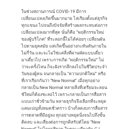
ในช่วงสถานการณ์ COVID-19 มีการ
เปลี่ยนแปลงเกิดขึ้นมากมาย ไล่เรียงตั้งแต่ธุรกิจ
ทุกแขนง ไปจนถึงปัจจัยที่สร้างผลกระทบต่อการ
เปลี่ยนแปลงมากที่สุด นั่นก็คือ “พฤติกรรมใหม่
ของผู้บริโภค” ที่ระลอกนี้ไม่ได้ค่อยๆ เปลี่ยนผัน
ไปตามยุคสมัย แต่เกิดขึ้นอย่างกะทันหันภายใน
ไม่กี่วัน และจะไม่ใช่แค่สิ่งที่ผ่านพัดแบบเดี๋ยว
มาเดี๋ยวไป เพราะการเกิด “พฤติกรรมใหม่” ไม่
ว่าจะครั้งไหน ก็จะฝังรากลึกลงไปในชีวิตประจำ
วันของผู้คน จนกลายเป็น “ความปกติใหม่” หรือ
ที่เราเรียกกันว่า “New Normal” เมื่อทุกอย่าง
กลายเป็น New Normal หลายสิ่งที่เตรียมจะลอน
ช์ใหม่ก็ต้องชะลอไว้ เพราะกลายเป็นการสื่อสาร
แบบเก่าชั่วข้ามวัน หลายธุรกิจจึงเลือกที่จะหยุด
แคมเปญทั้งหมดชั่วคราว บ้างก็ลดงบการสื่อสาร
การตลาดที่มีอยู่ลง ทุกอย่างหยุดนิ่งจนไปถึงขั้น
ติดลบ และเสี่ยงต่อการถูกดิสรัปต์โดย “New
Normal” ไปโดยปริยาย ในขณะเดียวกัน CJ