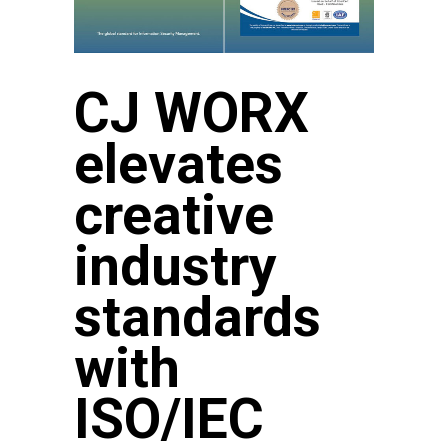
CJ WORX
elevates
creative
industry
standards
with
ISO/IEC